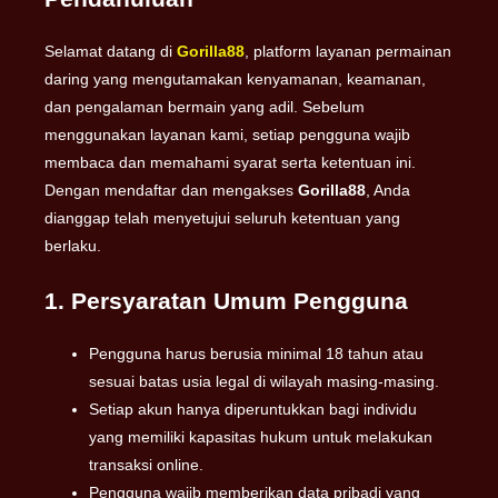
Selamat datang di
Gorilla88
, platform layanan permainan
daring yang mengutamakan kenyamanan, keamanan,
dan pengalaman bermain yang adil. Sebelum
menggunakan layanan kami, setiap pengguna wajib
membaca dan memahami syarat serta ketentuan ini.
Dengan mendaftar dan mengakses
Gorilla88
, Anda
dianggap telah menyetujui seluruh ketentuan yang
berlaku.
1. Persyaratan Umum Pengguna
Pengguna harus berusia minimal 18 tahun atau
sesuai batas usia legal di wilayah masing-masing.
Setiap akun hanya diperuntukkan bagi individu
yang memiliki kapasitas hukum untuk melakukan
transaksi online.
Pengguna wajib memberikan data pribadi yang