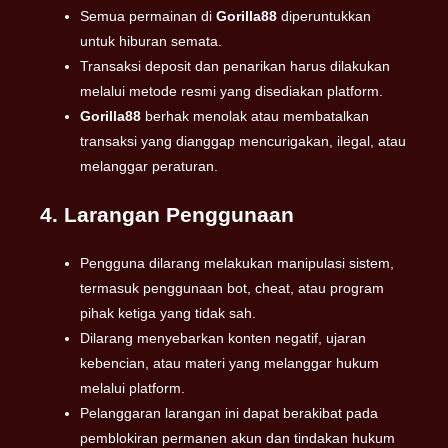
Semua permainan di
Gorilla88
diperuntukkan
untuk hiburan semata.
Transaksi deposit dan penarikan harus dilakukan
melalui metode resmi yang disediakan platform.
Gorilla88
berhak menolak atau membatalkan
transaksi yang dianggap mencurigakan, ilegal, atau
melanggar peraturan.
4. Larangan Penggunaan
Pengguna dilarang melakukan manipulasi sistem,
termasuk penggunaan bot, cheat, atau program
pihak ketiga yang tidak sah.
Dilarang menyebarkan konten negatif, ujaran
kebencian, atau materi yang melanggar hukum
melalui platform.
Pelanggaran larangan ini dapat berakibat pada
pemblokiran permanen akun dan tindakan hukum