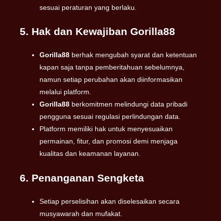
sesuai peraturan yang berlaku.
5. Hak dan Kewajiban Gorilla88
Gorilla88
berhak mengubah syarat dan ketentuan
kapan saja tanpa pemberitahuan sebelumnya,
namun setiap perubahan akan diinformasikan
melalui platform.
Gorilla88
berkomitmen melindungi data pribadi
pengguna sesuai regulasi perlindungan data.
Platform memiliki hak untuk menyesuaikan
permainan, fitur, dan promosi demi menjaga
kualitas dan keamanan layanan.
6. Penanganan Sengketa
Setiap perselisihan akan diselesaikan secara
musyawarah dan mufakat.