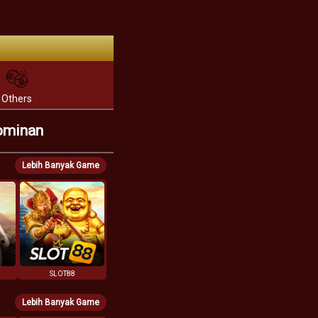
Others
dominan
Lebih Banyak Game
SLOT88
Lebih Banyak Game