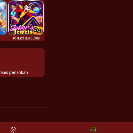
JOKER'S JEWELS 88
roses penarikan