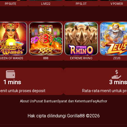
PP SUITE
LIVE22
PP SLOT
V POWER
UEEN OF WANDS
888
EXTREME RHINO
ZEUS
1 mins
3 mins
enit untuk proses deposit
Rata-rata menit untuk p
About Us
Pusat Bantuan
Syarat dan Ketentuan
Faq
Author
Hak cipta dilindungi Gorilla88 ©2026